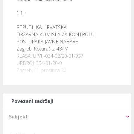
1 1 •

REPUBLIKA HRVATSKA

DRŽAVNA KOMISIJA ZA KONTROLU

POSTUPAKA JAVNE NABAVE

Zagreb, Koturaška 43/IV

KLASA: UP/II-034-02/20-01/937

URBROJ: 354-01/20-9

Zagreb, 11. prosinca 20
Povezani sadržaji
Subjekt