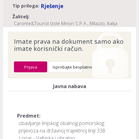
Tip priloga:
Rješenje
Žalitelj:
Caronte&Tourist Izole Minori S.P.A., Milazzo, Italija
Naslov:
Agencija za obalni linijski pomorski promet, Split
Imate prava na dokument samo ako
imate korisnički račun.
Dokument provjeren na datum:
10.08.2026
Prijava
Isprobajte besplatno
Javna nabava
Predmet:
obavljanje linijskog obalnog pomorskog
prijevoza na državnoj trajektnoj liniji 338
Lopar - Valbiska i obratno