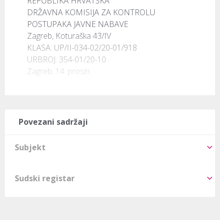
REPUBLIKA HRVATSKA

DRŽAVNA KOMISIJA ZA KONTROLU

POSTUPAKA JAVNE NABAVE

Zagreb, Koturaška 43/IV

KLASA: UP/II-034-02/20-01/918

URBROJ: 354-01/20-10

Zagreb, 14. prosin
Povezani sadržaji
Subjekt
Sudski registar