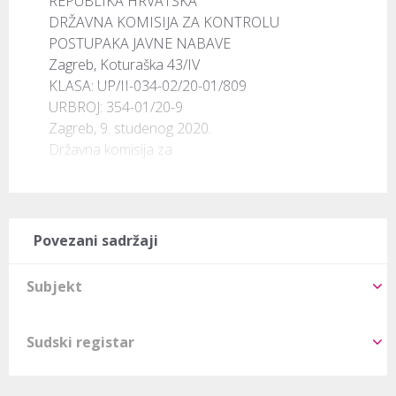
REPUBLIKA HRVATSKA

DRŽAVNA KOMISIJA ZA KONTROLU

POSTUPAKA JAVNE NABAVE

Zagreb, Koturaška 43/IV

KLASA: UP/II-034-02/20-01/809

URBROJ: 354-01/20-9

Zagreb, 9. studenog 2020.

Državna komisija za 
Povezani sadržaji
Subjekt
Sudski registar