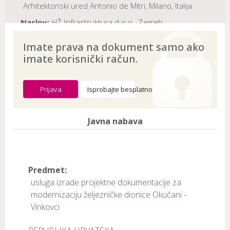
Arhitektonski ured Antonio de Mitri, Milano, Italija
Naslov:
HŽ-Infrastruktura d.o.o., Zagreb
Dokument provjeren na datum:
03.08.2026
Imate prava na dokument samo ako
imate korisnički račun.
Prijava
Isprobajte besplatno
Javna nabava
Predmet:
usluga izrade projektne dokumentacije za
modernizaciju željezničke dionice Okučani -
Vinkovci