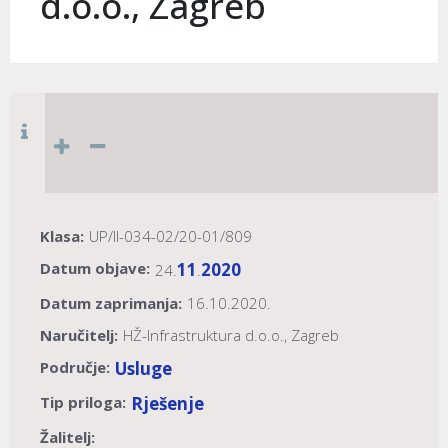
d.o.o., Zagreb
Klasa:
UP/II-034-02/20-01/809
Datum objave:
11
2020
24.
.
Datum zaprimanja:
16.10.2020.
Naručitelj:
HŽ-Infrastruktura d.o.o., Zagreb
Područje:
Usluge
Tip priloga:
Rješenje
Žalitelj: