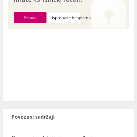
Prijava
Isprobajte besplatno
Povezani sadržaji