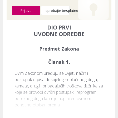
Prijava
Isprobajte besplatno
DIO PRVI
UVODNE ODREDBE
Predmet Zakona
Članak 1.
Ovim Zakonom uređuju se uvjeti, način i 
postupak otpisa dospjelog neplaćenog duga, 
kamata, drugih pripadajućih troškova dužnika za 
koje se provodi ovršni postupak i reprogram 
poreznog duga koji nije naplaćen ovrhom 
odnosno otpisan prema 