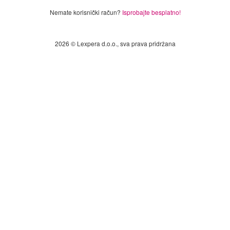
Nemate korisnički račun?
Isprobajte besplatno!
2026 © Lexpera d.o.o., sva prava pridržana