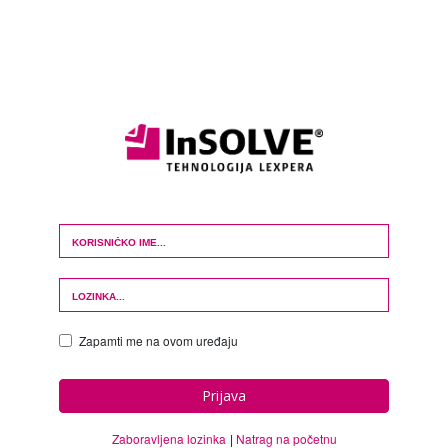
Login Form
Zapamti me na ovom uređaju
Prijava
Zaboravljena lozinka
Natrag na početnu