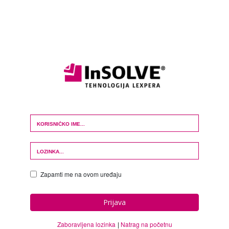
Login Form
Zapamti me na ovom uređaju
Prijava
Zaboravljena lozinka
Natrag na početnu