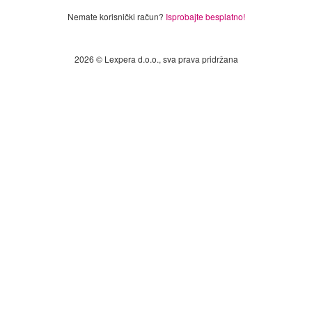
Nemate korisnički račun?
Isprobajte besplatno!
2026 © Lexpera d.o.o., sva prava pridržana