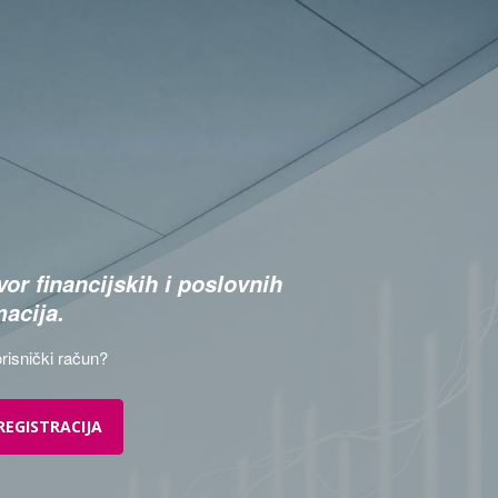
or financijskih i poslovnih
macija.
risnički račun?
REGISTRACIJA