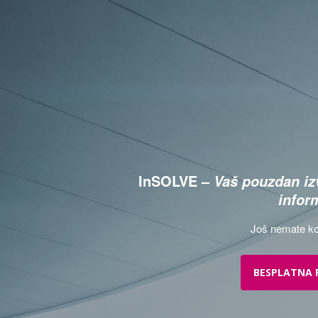
InSOLVE –
Vaš pouzdan izv
infor
Još nemate ko
BESPLATNA 