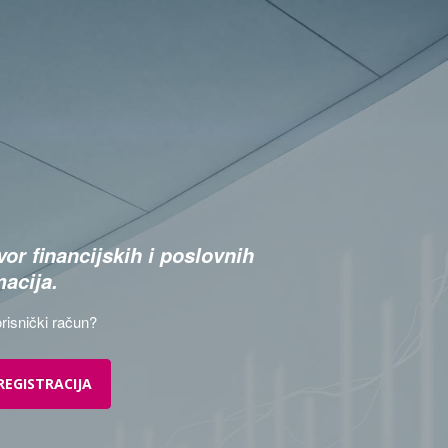
or financijskih i poslovnih
macija.
risnički račun?
REGISTRACIJA