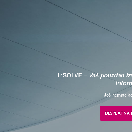
InSOLVE –
Vaš pouzdan izv
infor
Još nemate ko
BESPLATNA 