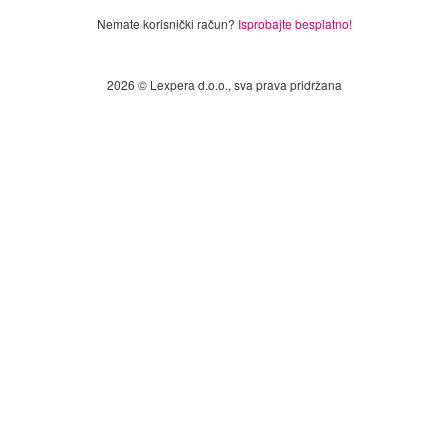
Nemate korisnički račun?
Isprobajte besplatno!
2026 © Lexpera d.o.o., sva prava pridržana