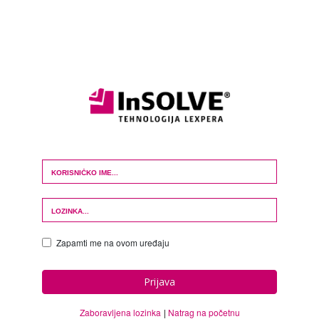
Login Form
Zapamti me na ovom uređaju
Prijava
Zaboravljena lozinka
Natrag na početnu