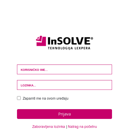
Login Form
Zapamti me na ovom uređaju
Prijava
Zaboravljena lozinka
Natrag na početnu