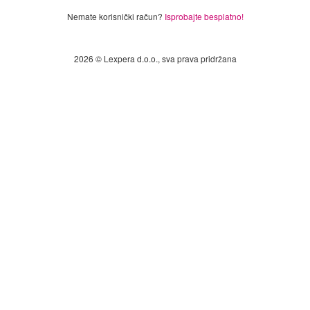
Nemate korisnički račun?
Isprobajte besplatno!
2026 © Lexpera d.o.o., sva prava pridržana