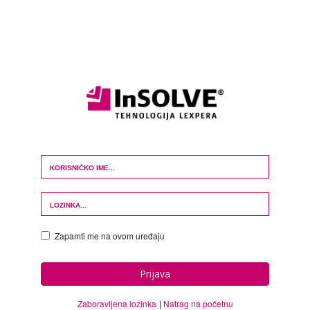
Login Form
Zapamti me na ovom uređaju
Prijava
Zaboravljena lozinka
Natrag na početnu