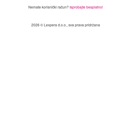
Nemate korisnički račun?
Isprobajte besplatno!
2026 © Lexpera d.o.o., sva prava pridržana