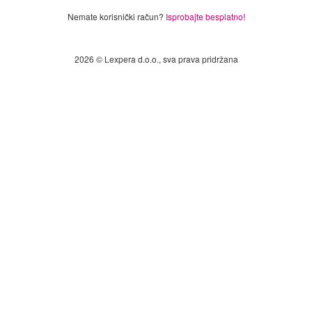
Nemate korisnički račun?
Isprobajte besplatno!
2026 © Lexpera d.o.o., sva prava pridržana