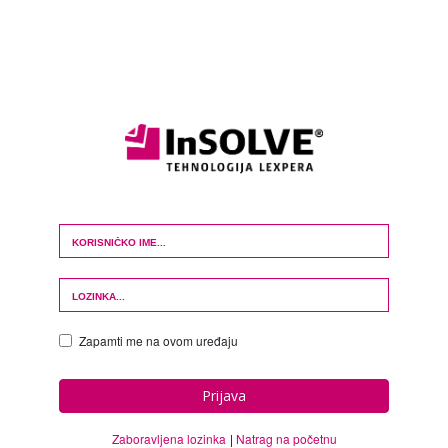
Login Form
Zapamti me na ovom uređaju
Prijava
Zaboravljena lozinka
Natrag na početnu