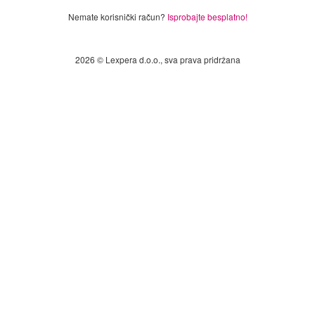
Nemate korisnički račun?
Isprobajte besplatno!
2026 © Lexpera d.o.o., sva prava pridržana