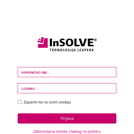
Login Form
Zapamti me na ovom uređaju
Prijava
Zaboravljena lozinka
Natrag na početnu