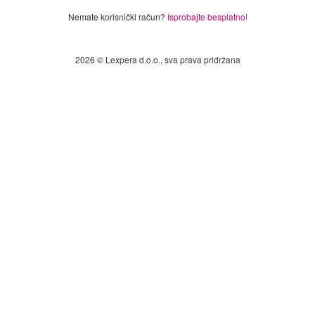
Nemate korisnički račun?
Isprobajte besplatno!
2026 © Lexpera d.o.o., sva prava pridržana