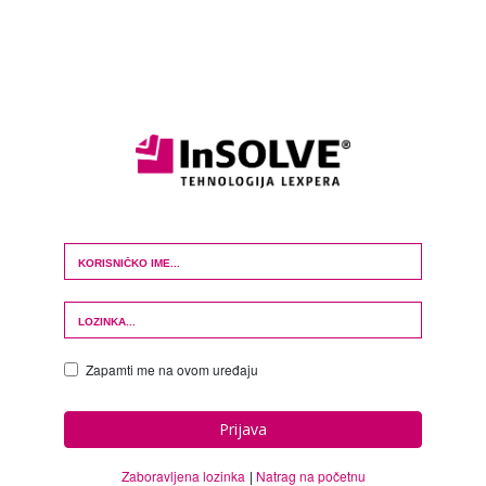
Login Form
Zapamti me na ovom uređaju
Prijava
Zaboravljena lozinka
Natrag na početnu