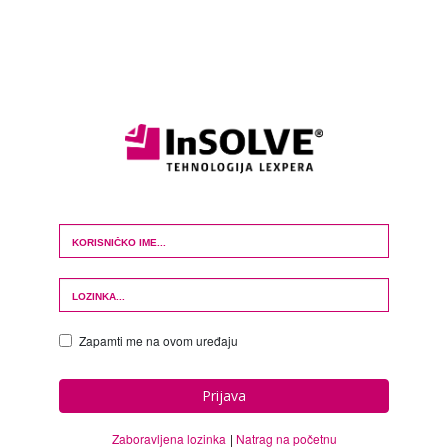
Login Form
Zapamti me na ovom uređaju
Prijava
Zaboravljena lozinka
Natrag na početnu