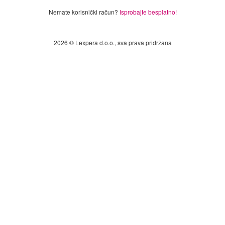
Nemate korisnički račun?
Isprobajte besplatno!
2026 © Lexpera d.o.o., sva prava pridržana