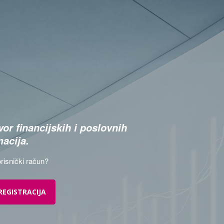
or financijskih i poslovnih
macija.
risnički račun?
REGISTRACIJA