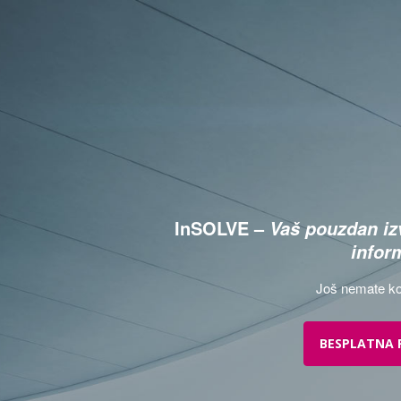
InSOLVE –
Vaš pouzdan izv
infor
Još nemate ko
BESPLATNA 