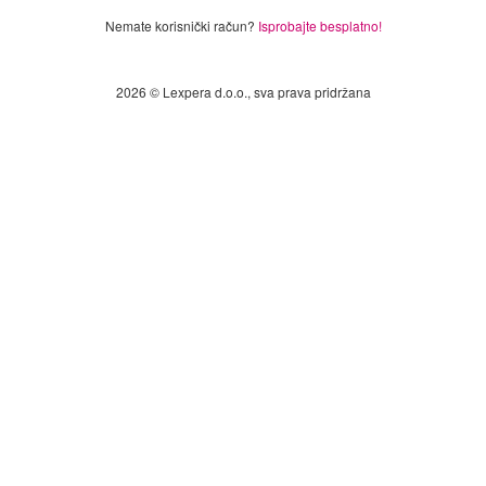
Nemate korisnički račun?
Isprobajte besplatno!
2026 © Lexpera d.o.o., sva prava pridržana