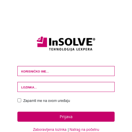
Login Form
Zapamti me na ovom uređaju
Prijava
Zaboravljena lozinka
Natrag na početnu