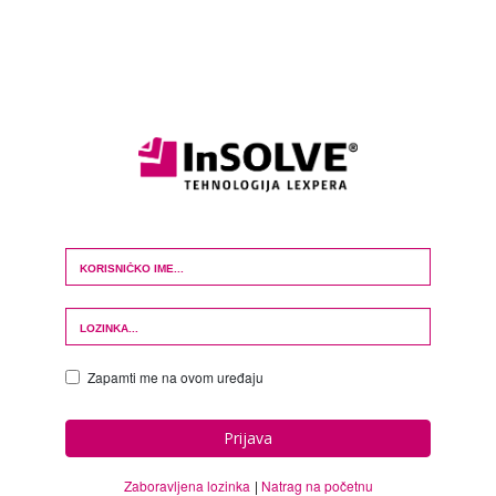
Login Form
Zapamti me na ovom uređaju
Prijava
Zaboravljena lozinka
Natrag na početnu