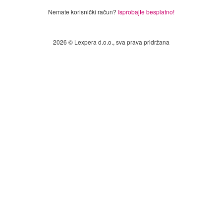
Nemate korisnički račun?
Isprobajte besplatno!
2026 © Lexpera d.o.o., sva prava pridržana