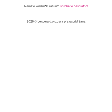
Nemate korisnički račun?
Isprobajte besplatno!
2026 © Lexpera d.o.o., sva prava pridržana