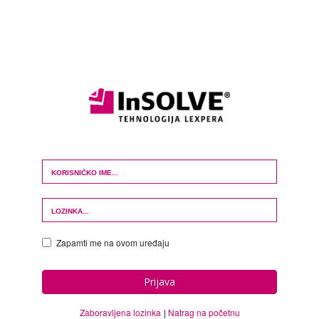
Login Form
Zapamti me na ovom uređaju
Prijava
Zaboravljena lozinka
Natrag na početnu