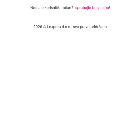
Nemate korisnički račun?
Isprobajte besplatno!
2026 © Lexpera d.o.o., sva prava pridržana