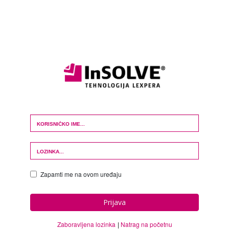
Login Form
Zapamti me na ovom uređaju
Prijava
Zaboravljena lozinka
Natrag na početnu