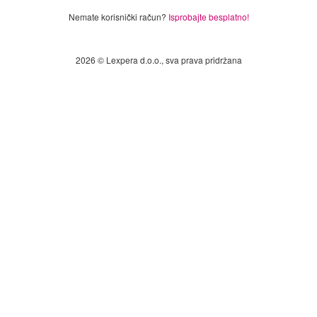
Nemate korisnički račun?
Isprobajte besplatno!
2026 © Lexpera d.o.o., sva prava pridržana