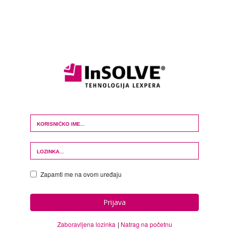
Login Form
Zapamti me na ovom uređaju
Prijava
Zaboravljena lozinka
Natrag na početnu