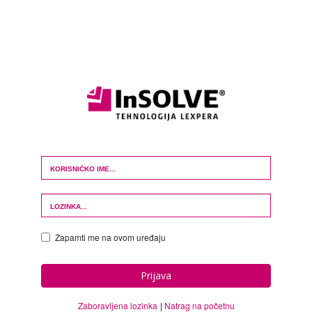
Login Form
Zapamti me na ovom uređaju
Prijava
Zaboravljena lozinka
Natrag na početnu