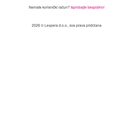
Nemate korisnički račun?
Isprobajte besplatno!
2026 © Lexpera d.o.o., sva prava pridržana