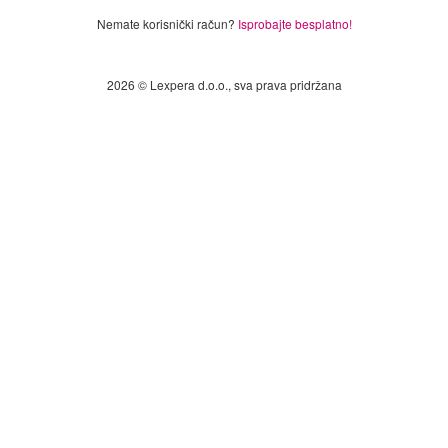
Nemate korisnički račun?
Isprobajte besplatno!
2026 © Lexpera d.o.o., sva prava pridržana