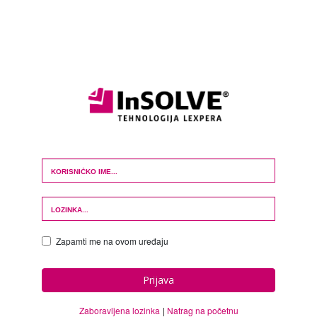
Login Form
Zapamti me na ovom uređaju
Prijava
Zaboravljena lozinka
Natrag na početnu