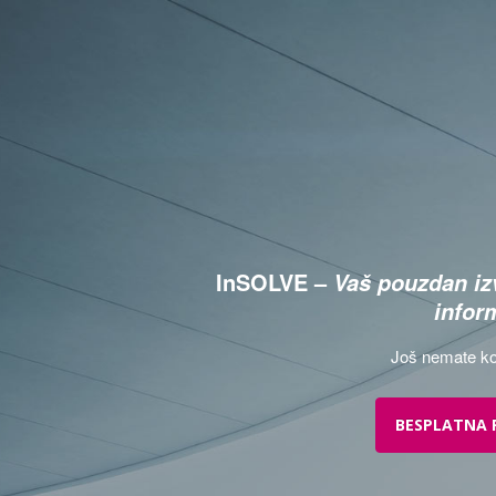
InSOLVE –
Vaš pouzdan izv
infor
Još nemate ko
BESPLATNA 