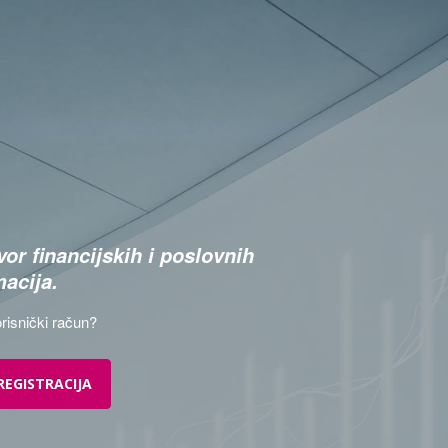
or financijskih i poslovnih
macija.
risnički račun?
REGISTRACIJA