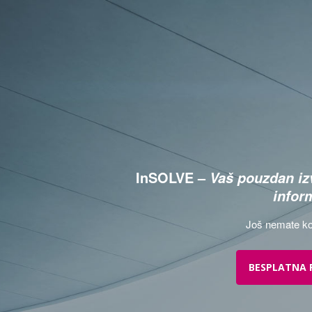
InSOLVE –
Vaš pouzdan izv
infor
Još nemate ko
BESPLATNA 