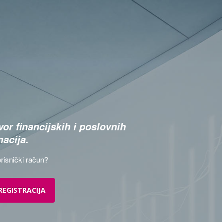
or financijskih i poslovnih
macija.
risnički račun?
REGISTRACIJA