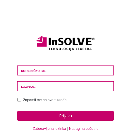
Login Form
Zapamti me na ovom uređaju
Prijava
Zaboravljena lozinka
Natrag na početnu