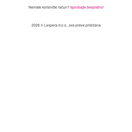
Nemate korisnički račun?
Isprobajte besplatno!
2026 © Lexpera d.o.o., sva prava pridržana