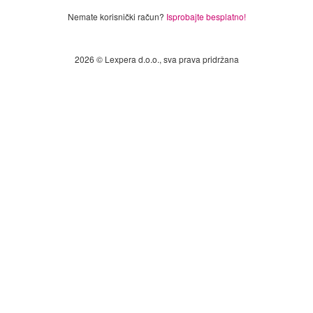
Nemate korisnički račun?
Isprobajte besplatno!
2026 © Lexpera d.o.o., sva prava pridržana