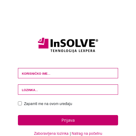
Login Form
Zapamti me na ovom uređaju
Prijava
Zaboravljena lozinka
Natrag na početnu