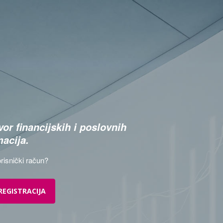
or financijskih i poslovnih
macija.
risnički račun?
REGISTRACIJA