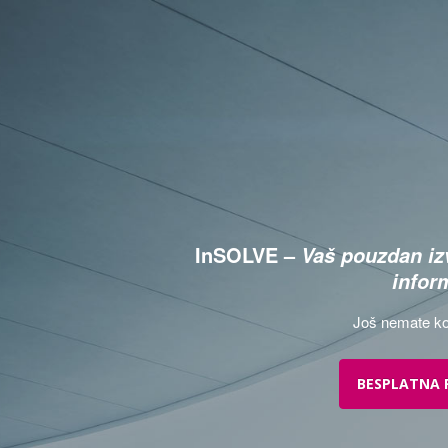
InSOLVE –
Vaš pouzdan izv
infor
Još nemate ko
BESPLATNA 