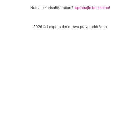
Nemate korisnički račun?
Isprobajte besplatno!
2026 © Lexpera d.o.o., sva prava pridržana