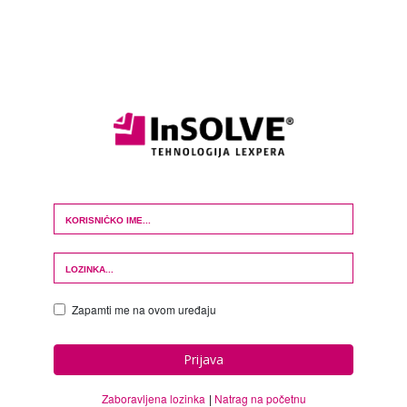
Login Form
Zapamti me na ovom uređaju
Prijava
Zaboravljena lozinka
Natrag na početnu