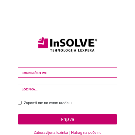
Login Form
Zapamti me na ovom uređaju
Prijava
Zaboravljena lozinka
Natrag na početnu