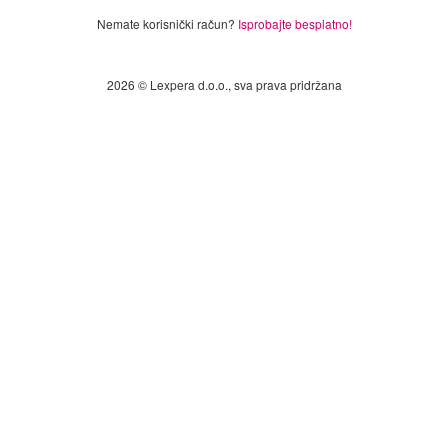
Nemate korisnički račun?
Isprobajte besplatno!
2026 © Lexpera d.o.o., sva prava pridržana