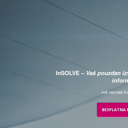
InSOLVE –
Vaš pouzdan izv
infor
Još nemate ko
BESPLATNA 