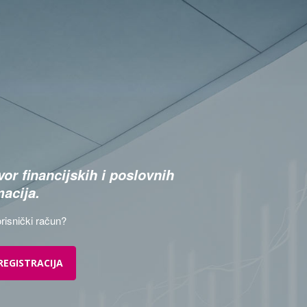
or financijskih i poslovnih
macija.
risnički račun?
REGISTRACIJA