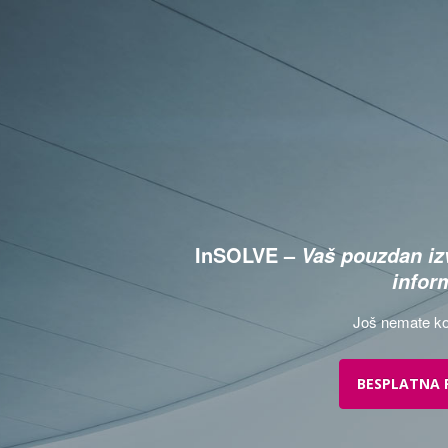
InSOLVE –
Vaš pouzdan izv
infor
Još nemate ko
BESPLATNA 