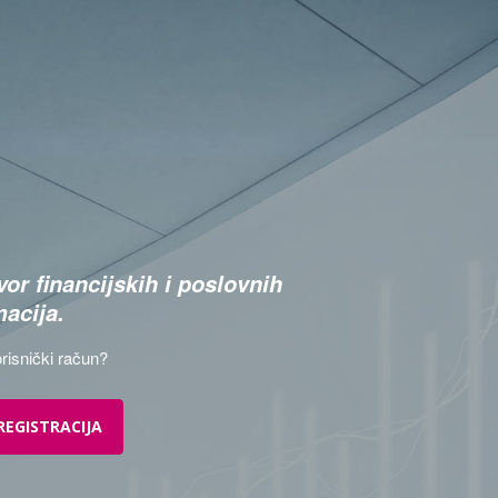
or financijskih i poslovnih
macija.
risnički račun?
REGISTRACIJA