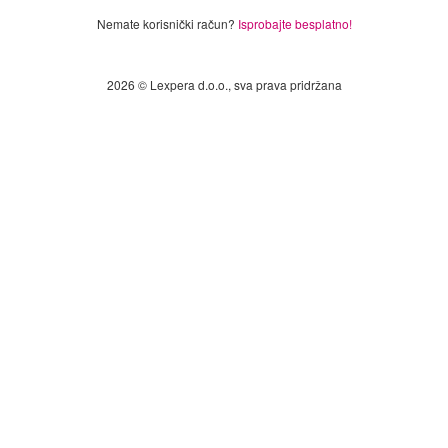
Nemate korisnički račun?
Isprobajte besplatno!
2026 © Lexpera d.o.o., sva prava pridržana