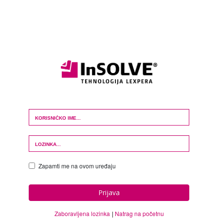
Login Form
Zapamti me na ovom uređaju
Prijava
Zaboravljena lozinka
Natrag na početnu