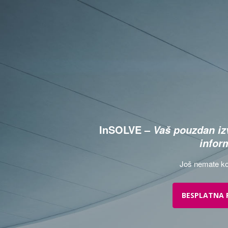
InSOLVE –
Vaš pouzdan izv
infor
Još nemate ko
BESPLATNA 