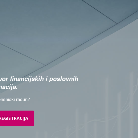
or financijskih i poslovnih
macija.
risnički račun?
REGISTRACIJA