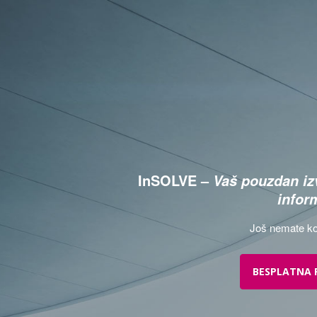
InSOLVE –
Vaš pouzdan izv
infor
Još nemate ko
BESPLATNA 