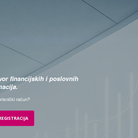
or financijskih i poslovnih
macija.
risnički račun?
REGISTRACIJA