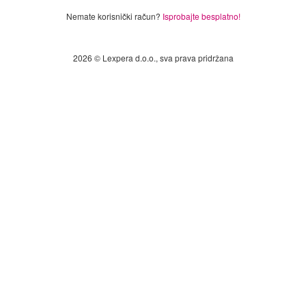
Nemate korisnički račun?
Isprobajte besplatno!
2026 © Lexpera d.o.o., sva prava pridržana