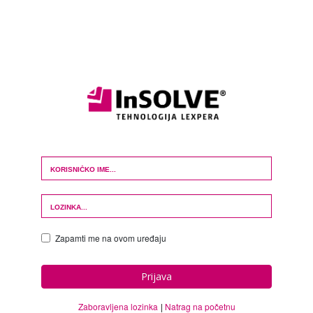
Login Form
Zapamti me na ovom uređaju
Prijava
Zaboravljena lozinka
Natrag na početnu