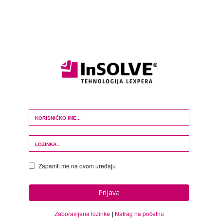
Login Form
Zapamti me na ovom uređaju
Prijava
Zaboravljena lozinka
Natrag na početnu