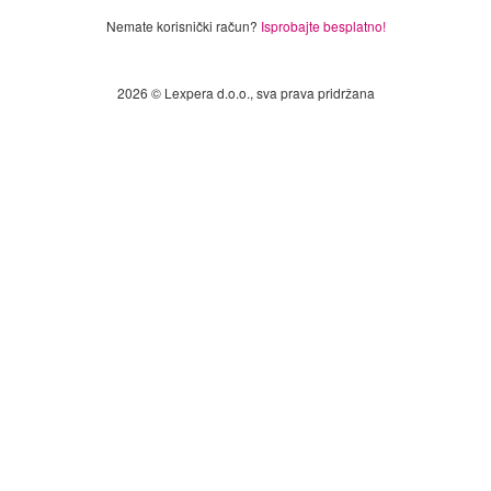
Nemate korisnički račun?
Isprobajte besplatno!
2026 © Lexpera d.o.o., sva prava pridržana