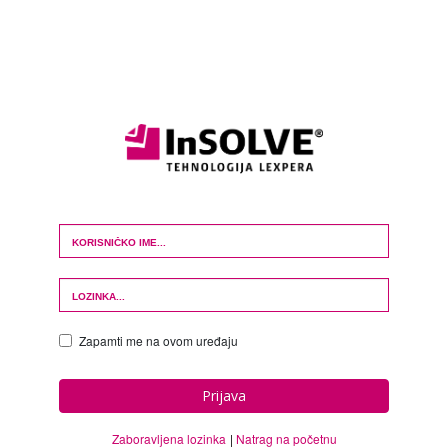
Login Form
Zapamti me na ovom uređaju
Prijava
Zaboravljena lozinka
Natrag na početnu