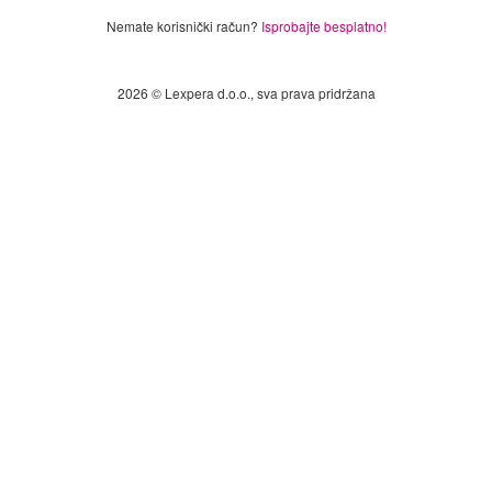
Nemate korisnički račun?
Isprobajte besplatno!
2026 © Lexpera d.o.o., sva prava pridržana