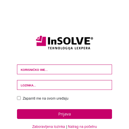
Login Form
Zapamti me na ovom uređaju
Prijava
Zaboravljena lozinka
Natrag na početnu