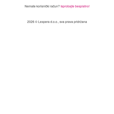
Nemate korisnički račun?
Isprobajte besplatno!
2026 © Lexpera d.o.o., sva prava pridržana