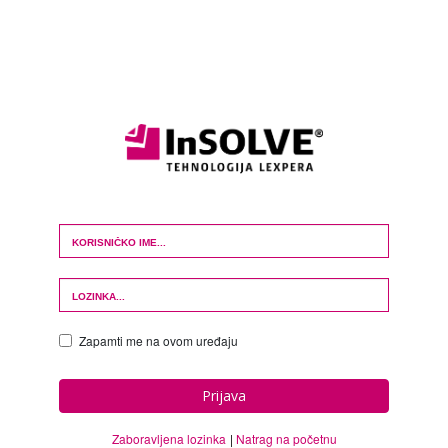
Login Form
Zapamti me na ovom uređaju
Prijava
Zaboravljena lozinka
Natrag na početnu