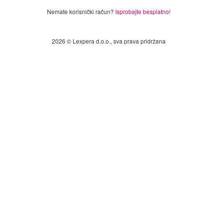
Nemate korisnički račun?
Isprobajte besplatno!
2026 © Lexpera d.o.o., sva prava pridržana