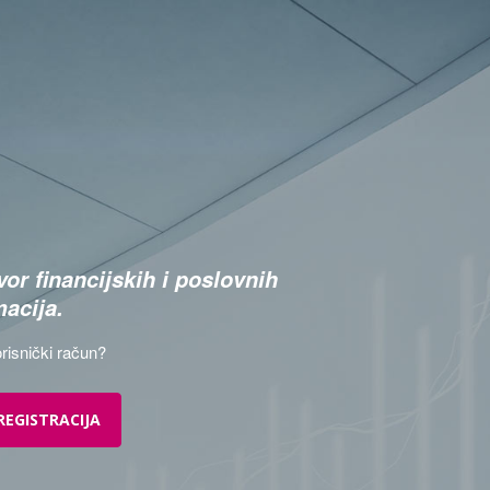
or financijskih i poslovnih
macija.
risnički račun?
REGISTRACIJA