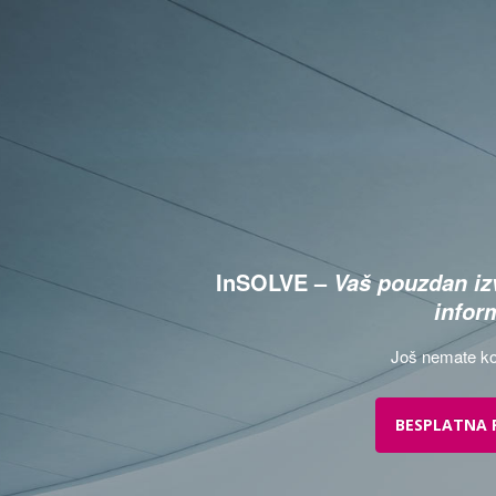
InSOLVE –
Vaš pouzdan izv
infor
Još nemate ko
BESPLATNA 