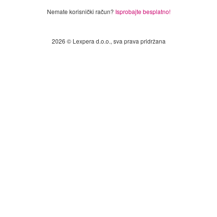
Nemate korisnički račun?
Isprobajte besplatno!
2026 © Lexpera d.o.o., sva prava pridržana