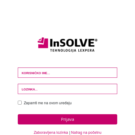
Login Form
Zapamti me na ovom uređaju
Prijava
Zaboravljena lozinka
Natrag na početnu