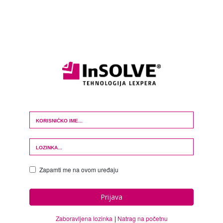
Login Form
Zapamti me na ovom uređaju
Prijava
Zaboravljena lozinka
Natrag na početnu