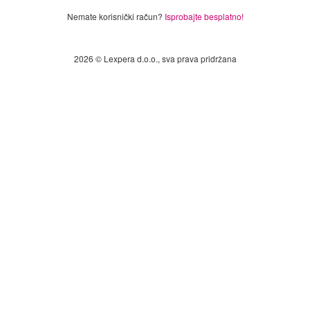
Nemate korisnički račun?
Isprobajte besplatno!
2026 © Lexpera d.o.o., sva prava pridržana