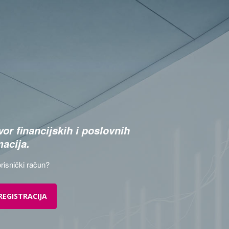
or financijskih i poslovnih
macija.
risnički račun?
REGISTRACIJA