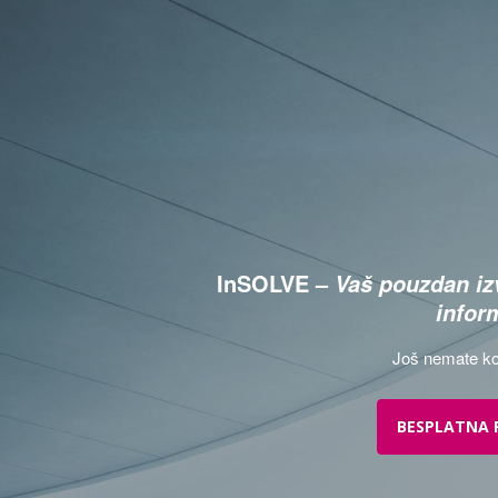
InSOLVE –
Vaš pouzdan izv
infor
Još nemate ko
BESPLATNA 