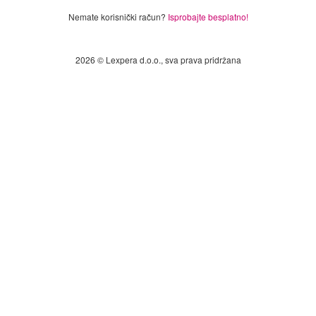
Nemate korisnički račun?
Isprobajte besplatno!
2026 © Lexpera d.o.o., sva prava pridržana