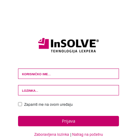
Login Form
Zapamti me na ovom uređaju
Prijava
Zaboravljena lozinka
Natrag na početnu