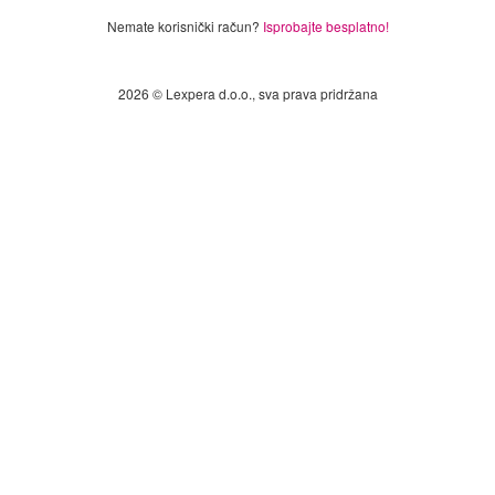
Nemate korisnički račun?
Isprobajte besplatno!
2026 © Lexpera d.o.o., sva prava pridržana