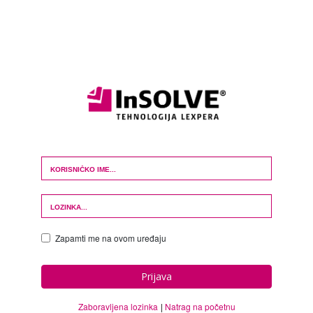
Login Form
Zapamti me na ovom uređaju
Prijava
Zaboravljena lozinka
Natrag na početnu