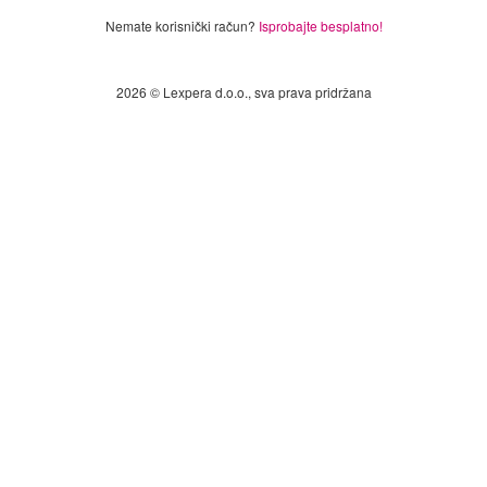
Nemate korisnički račun?
Isprobajte besplatno!
2026 © Lexpera d.o.o., sva prava pridržana