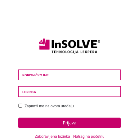
Login Form
Zapamti me na ovom uređaju
Prijava
Zaboravljena lozinka
Natrag na početnu