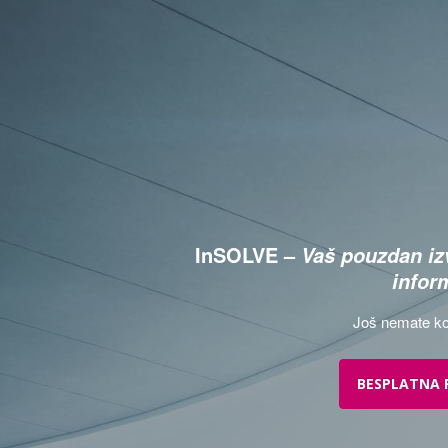
InSOLVE –
Vaš pouzdan izv
infor
Još nemate ko
BESPLATNA 