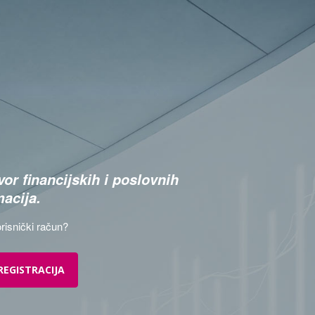
or financijskih i poslovnih
macija.
risnički račun?
REGISTRACIJA