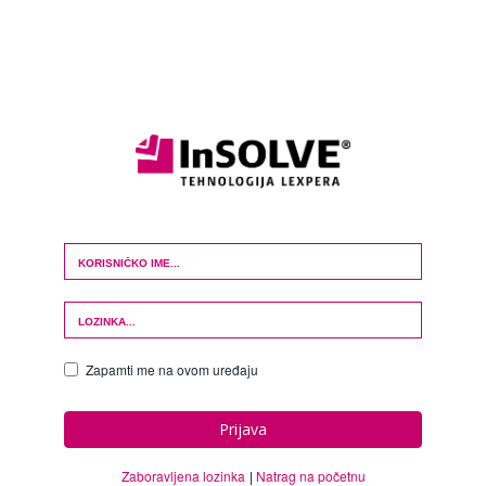
Login Form
Zapamti me na ovom uređaju
Prijava
Zaboravljena lozinka
Natrag na početnu