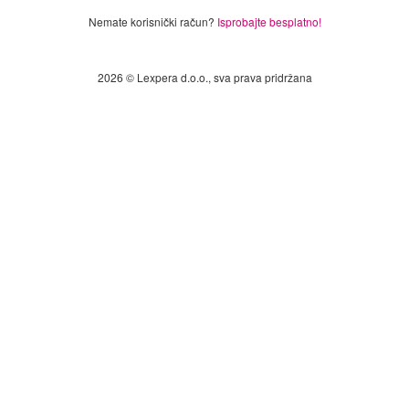
Nemate korisnički račun?
Isprobajte besplatno!
2026 © Lexpera d.o.o., sva prava pridržana